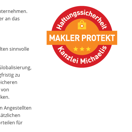
Unternehmen.
ter an das
ten sinnvolle
lobalisierung,
ristig zu
eicheren
 von
ken.
n Angestellten
sätzlichen
teilen für