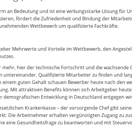
orm an Bedeutung und ist eine wirkungsstarke Lösung für 
duzieren, fördert die Zufriedenheit und Bindung der Mitarbei
unehmenden Wettbewerb um qualifizierte Fachkräfte.
geber Mehrwerte und Vorteile im Wettbewerb, den Angestell
utzes.
hr, hier der technische Fortschritt und die wachsende G
ntereinander. Qualifizierte Mitarbeiter zu finden und langf
n einem guten Gehalt schauen Bewerber heute nach den w
ng. Mit attraktiven Benefits können sich Arbeitgeber heute
 demografischen Entwicklung in Deutschland entgegen wir
esetzlichen Krankenkasse – der vorsorgende Chef gibt seine
irkt. Die Arbeitnehmer erhalten vergünstigten Zugang zu zu
ne eine Gesundheitsfrage zu beantworten und mit Steuervor