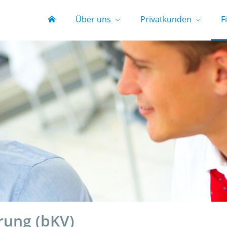
Über uns
Privatkunden
F
rung (bKV)